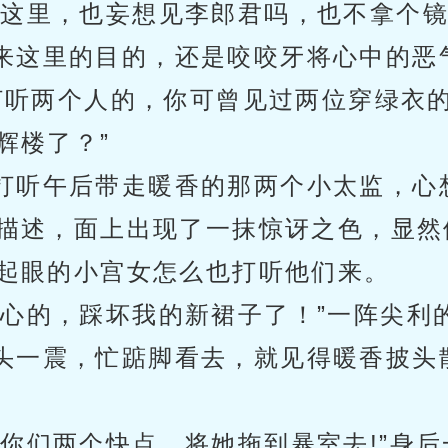
到这里，也妄想见李郎君吗，也不拿个镜
来这里的目的，还是咬咬牙将心中的恶
打听两个人的，你可曾见过两位穿绿衣
辉楼了？”
打听午后带走暖香的那两个小太监，心
描述，面上出现了一抹惊讶之色，显然
起眼的小宫女怎么也打听他们来。
良心的，踩坏我的新裙子了！”一阵尖利
头一震，忙踮脚看去，就见得暖香披头
？你们两个快点，将她拖到暴室去!”身