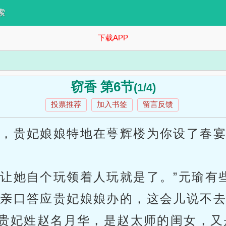
索
下载APP
窃香 第6节
(1/4)
投票推荐
加入书签
留言反馈
五，贵妃娘娘特地在萼辉楼为你设了春
，让她自个玩领着人玩就是了。”元瑜有
你亲口答应贵妃娘娘办的，这会儿说不去
贵妃姓赵名月华，是赵太师的闺女，又