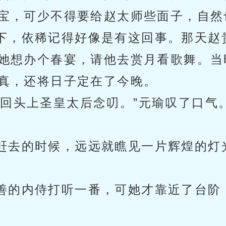
宝，可少不得要给赵太师些面子，自然
下，依稀记得好像是有这回事。那天赵
她想办个春宴，请他去赏月看歌舞。当
真，还将日子定在了今晚。
得回头上圣皇太后念叨。”元瑜叹了口气
赶去的时候，远远就瞧见一片辉煌的灯
善的内侍打听一番，可她才靠近了台阶