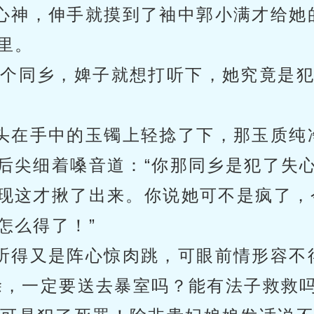
心神，伸手就摸到了袖中郭小满才给她
里。
一个同乡，婢子就想打听下，她究竟是犯
头在手中的玉镯上轻捻了下，那玉质纯
后尖细着嗓音道：“你那同乡是犯了失
现这才揪了出来。你说她可不是疯了，
怎么得了！”
听得又是阵心惊肉跳，可眼前情形容不
涂，一定要送去暴室吗？能有法子救救吗