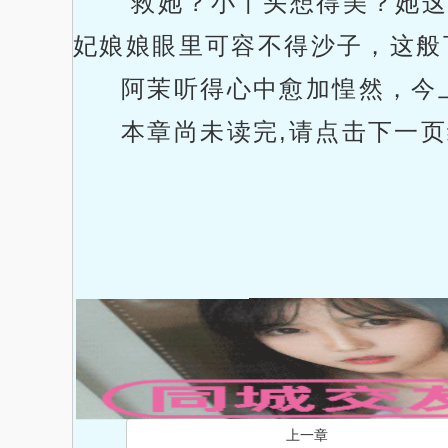
“救她？小丫头想得美？她
妃娘娘眼里可容不得沙子，这般
阿茉听得心中愈加惶然，今
本章尚未读完,请点击下一页继续
上一章