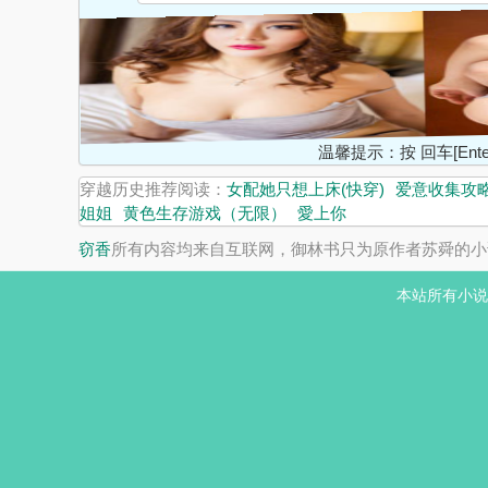
温馨提示：按 回车[En
穿越历史推荐阅读：
女配她只想上床(快穿)
爱意收集攻
姐姐
黄色生存游戏（无限）
愛上你
窃香
所有内容均来自互联网，御林书只为原作者苏舜的小
本站所有小说