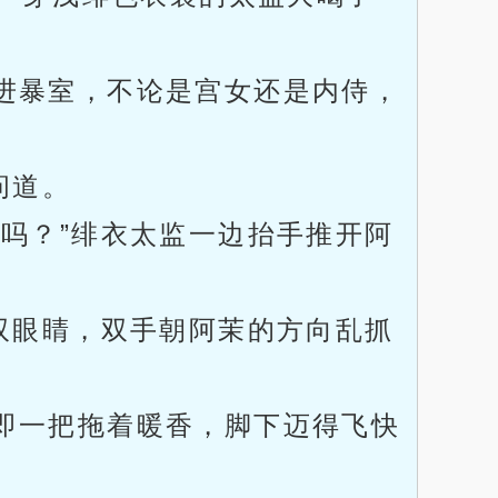
进暴室，不论是宫女还是内侍，
问道。
吗？”绯衣太监一边抬手推开阿
双眼睛，双手朝阿茉的方向乱抓
即一把拖着暖香，脚下迈得飞快