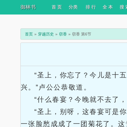
御林书
首 页
分类
排 行
全 本
搜 
首页
穿越历史
窃香
窃香 第6节
“圣上，你忘了？今儿是十
兴。”卢公公恭敬道。
“什么春宴？今晚就不去了
“圣上，别呀，这春宴可是
一张脸愁成成了一团菊花了。这