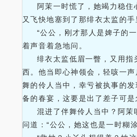
阿茉一时慌了，她竭力稳住
又飞快地塞到了那绯衣太监的手
“公公，刚才那人是婢子的
着声音着急地问。
绯衣太监低眉一瞥，又用指
西。他当即心神领会，轻咳一声
舞的伶人当中，幸亏被执事的发
备的春宴，这要是出了差子可是
混进了伴舞伶人当中？阿茉
问道：“公公，她这也是一时糊