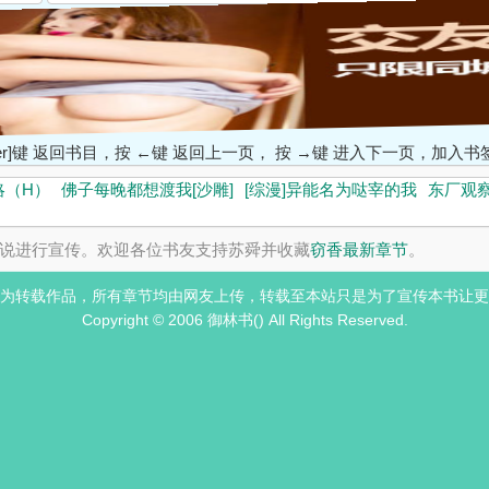
ter]键 返回书目，按 ←键 返回上一页， 按 →键 进入下一页，加
略（H）
佛子每晚都想渡我[沙雕]
[综漫]异能名为哒宰的我
东厂观
说进行宣传。欢迎各位书友支持苏舜并收藏
窃香最新章节
。
为转载作品，所有章节均由网友上传，转载至本站只是为了宣传本书让更
Copyright © 2006 御林书() All Rights Reserved.