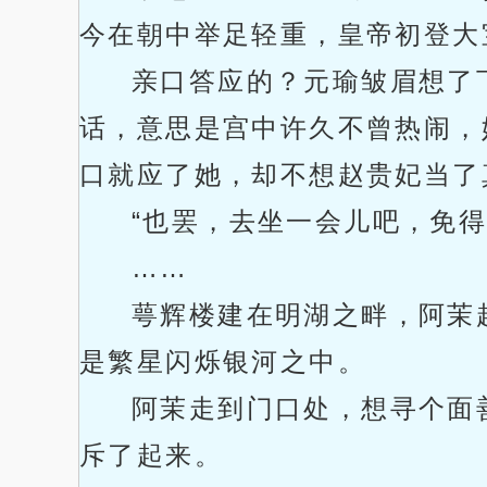
今在朝中举足轻重，皇帝初登大
亲口答应的？元瑜皱眉想了
话，意思是宫中许久不曾热闹，
口就应了她，却不想赵贵妃当了
“也罢，去坐一会儿吧，免
……
萼辉楼建在明湖之畔，阿茉
是繁星闪烁银河之中。
阿茉走到门口处，想寻个面
斥了起来。