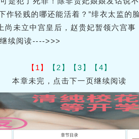
这可是犯了死罪！除非贵妃娘娘发话说
下作轻贱的哪还能活着？”绯衣太监的
上尚未立中宫皇后，赵贵妃暂领六宫事
阅读---->>>
【1】
【2】
【3】
【4】
本章未完，点击下一页继续阅读
章节目录