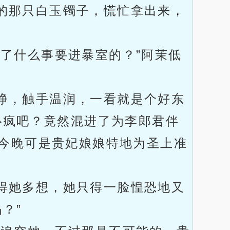
的那只白玉镯子，慌忙拿出来，
了什么事要进暴室的？”阿茉低
净，触手温润，一看就是个好东
心疯吧？竟然混进了为李郎君伴
今晚可是贵妃娘娘特地为圣上准
得她多想，她只得一脸惶恐地又
？”