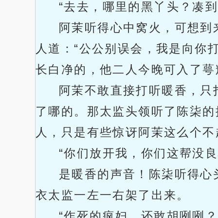
“去去，哪里的黑丫头？凑
阿茉听得心中窝火，可想到
人道：“公公别误会，我是向你
长白净的，他二人今晚可入了萼
阿茉不敢直接打听暖香，只
了哪的。那太监头领听了陈柒的
人，只是有些惊讶阿茉这么个不
“你们放开我，你们这帮没
是暖香的声音！陈柒听得心
衣太监一左一右架了出来。
“作死的疯妇，还敢胡咧咧