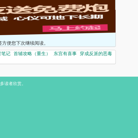
入书签方便您下次继续阅读。
察笔记
首辅攻略（重生）
东宫有喜事
穿成反派的恶毒
多读者欣赏。