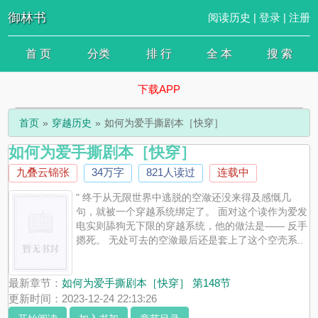
御林书
阅读历史
|
登录
|
注册
首 页
分类
排 行
全 本
搜 索
下载APP
首页
穿越历史
如何为爱手撕剧本［快穿］
如何为爱手撕剧本［快穿］
九叠云锦张
34万字
821人读过
连载中
" 终于从无限世界中逃脱的空潋还没来得及感慨几
句，就被一个穿越系统绑定了。 面对这个读作为爱发
电实则舔狗无下限的穿越系统，他的做法是—— 反手
摁死。 无处可去的空潋最后还是套上了这个空壳系..
最新章节：
如何为爱手撕剧本［快穿］ 第148节
更新时间：2023-12-24 22:13:26